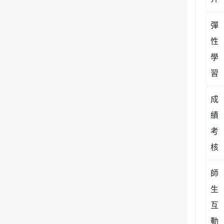
彈
性
學
習
成
績
考
核
師
生
互
動