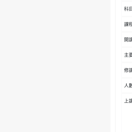
科
課
開
主
修
人
上