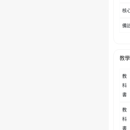
核
備
教
教
科
書
教
科
書