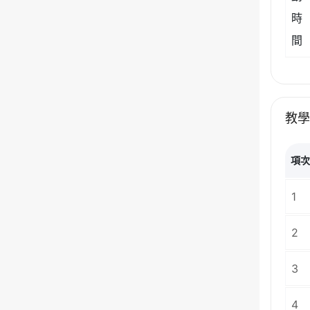
時
間
教
項
1
2
3
4