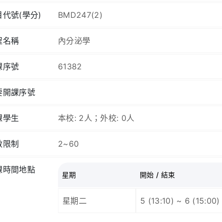
目代號(學分)
BMD247(2)
程名稱
內分泌學
課序號
61382
要開課序號
課學生
本校: 2人；外校: 0人
數限制
2~60
課時間地點
星期
開始 / 結束
星期二
5 (13:10) ~ 6 (15:00)