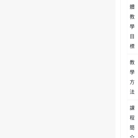
體
教
學
目
標
教
學
方
法
課
程
簡
介