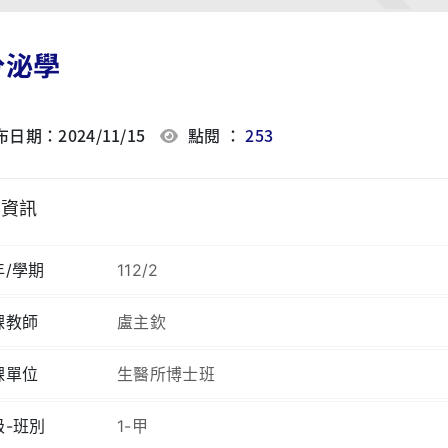
分泌學
日期：2024/11/15
點閱 ：
253
程資訊
年/學期
112/2
課教師
盧主欽
課單位
生醫所博士班
級-班別
1-甲