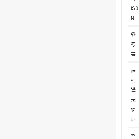
ISB
N
參
考
書
課
程
講
義
網
址
整