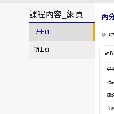
課程內容_網頁
內
博士班
發布
碩士班
課
學
授
開
年