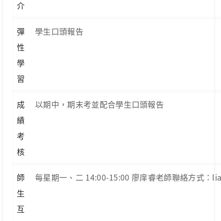
介
彈
學生口頭報告
性
學
習
成
以期中，期末考並配合學生口頭報告
績
考
核
師
每星期一、二 14:00-15:00 廖庠睿老師聯絡方式：liaoch
生
互