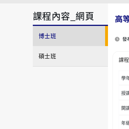
課程內容_網頁
高
博士班
發布
碩士班
課
學
授
開
年