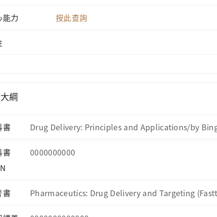
心能力
按此查詢
註
學大綱
科書
Drug Delivery: Principles and Applications/by B
科書
0000000000
BN
考書
Pharmaceutics: Drug Delivery and Targeting (Fast