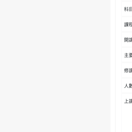
科
課
開
主
修
人
上