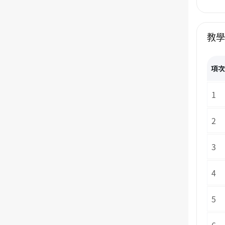
教
項
1
2
3
4
5