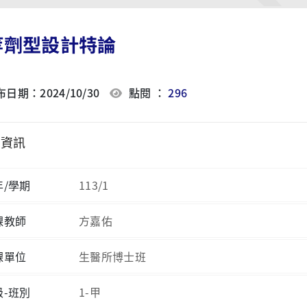
等劑型設計特論
日期：2024/10/30
點閱 ：
296
程資訊
年/學期
113/1
課教師
方嘉佑
課單位
生醫所博士班
級-班別
1-甲