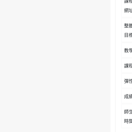
課
網
整
目
教
課
彈
成
師
時