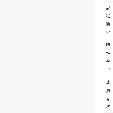
課
程
簡
介
彈
性
學
習
成
績
考
核