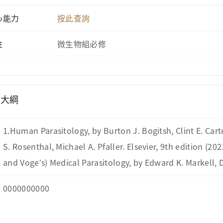
心能力
按此查詢
註
微生物組必修
學大綱
1.Human Parasitology, by Burton J. Bogitsh, Clint E. Car
S. Rosenthal, Michael A. Pfaller. Elsevier, 9th edition (20
and Voge’s) Medical Parasitology, by Edward K. Markell, D
0000000000