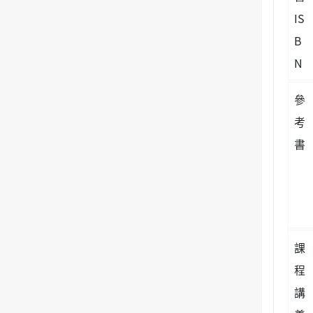
IS
B
N
參
考
書
課
程
講