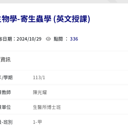
物學-寄生蟲學 (英文授課)
日期：2024/10/29
點閱 ：
336
程資訊
年/學期
113/1
課教師
陳光耀
課單位
生醫所博士班
級-班別
1-甲