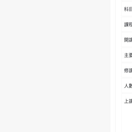
科
課
開
主
修
人
上