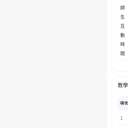
師
生
互
動
時
間
教
項
1