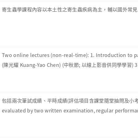
寄生蟲學課程內容以本土性之寄生蟲疾病為主，輔以國外常見
Two online lectures (non-real-time): 1. Introductio
(陳光耀 Kuang-Yao Chen) (中秋節; 以線上影音供同學學習) 3. 12
包括兩次筆試成績、平時成績(評估項目含課堂隨堂抽問及小考、出
evaluated by two written examination, regular performan