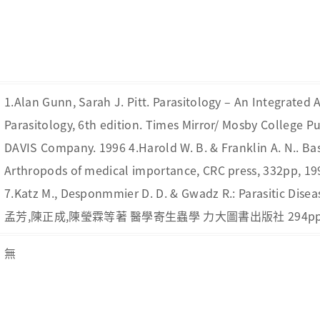
1.Alan Gunn, Sarah J. Pitt. Parasitology – An Integrated
Parasitology, 6th edition. Times Mirror/ Mosby College Pub
DAVIS Company. 1996 4.Harold W. B. & Franklin A. N.. Basi
Arthropods of medical importance, CRC press, 332pp, 199
7.Katz M., Desponmmier D. D. & Gwadz R.: Parasitic Diseas
孟芳,陳正成,陳瑩霖等著 醫學寄生蟲學 力大圖書出版社 294pp. 
無