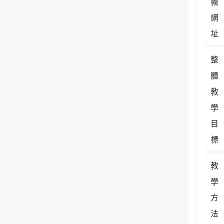
義
網
址
整
體
教
學
目
標
教
學
方
法