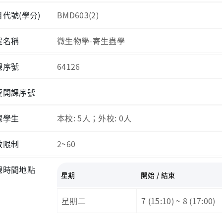
目代號(學分)
BMD603(2)
程名稱
微生物學-寄生蟲學
課序號
64126
要開課序號
課學生
本校: 5人；外校: 0人
數限制
2~60
課時間地點
星期
開始 / 結束
星期二
7 (15:10) ~ 8 (17:00)