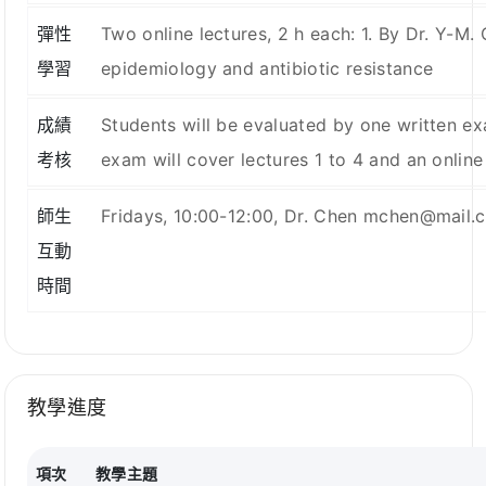
彈性
Two online lectures, 2 h each: 1. By Dr. Y-
學習
epidemiology and antibiotic resistance
成績
Students will be evaluated by one written ex
考核
exam will cover lectures 1 to 4 and an online
師生
Fridays, 10:00-12:00, Dr. Chen mchen@mail.
互動
時間
教學進度
項次
教學主題