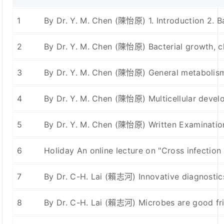
1
By Dr. Y. M. Chen (陳怡原) 1. Introduction 2. Bas
2
By Dr. Y. M. Chen (陳怡原) Bacterial growth, c
3
By Dr. Y. M. Chen (陳怡原) General metabolism a
4
By Dr. Y. M. Chen (陳怡原) Multicellular develop
5
By Dr. Y. M. Chen (陳怡原) Written Examinatio
6
Holiday An online lecture on "Cross infection
7
By Dr. C-H. Lai (賴志河) Innovative diagnostics
8
By Dr. C-H. Lai (賴志河) Microbes are good fri