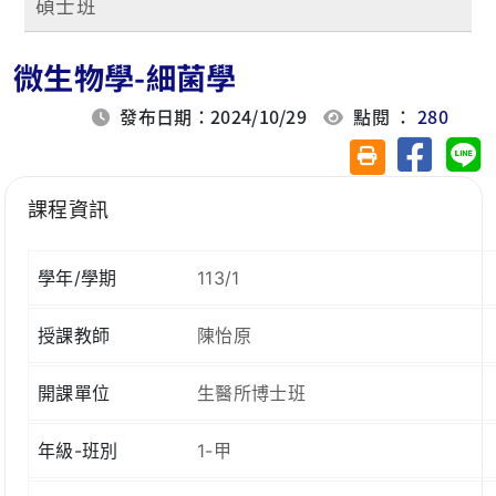
碩士班
微生物學-細菌學
發布日期：2024/10/29
點閱 ：
280
分享至臉
分
友善列印(另開視
課程資訊
學年/學期
113/1
授課教師
陳怡原
開課單位
生醫所博士班
年級-班別
1-甲