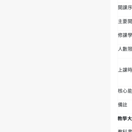
開課
主要
修課
人數
上課
核心
備註
教學大
教科