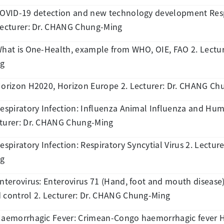
COVID-19 detection and new technology development Resp
Lecturer: Dr. CHANG Chung-Ming
What is One-Health, example from WHO, OIE, FAO 2. Lectu
g
Horizon H2020, Horizon Europe 2. Lecturer: Dr. CHANG C
Respiratory Infection: Influenza Animal Influenza and Hum
turer: Dr. CHANG Chung-Ming
Respiratory Infection: Respiratory Syncytial Virus 2. Lectu
g
Enterovirus: Enterovirus 71 (Hand, foot and mouth disease
 control 2. Lecturer: Dr. CHANG Chung-Ming
Haemorrhagic Fever: Crimean-Congo haemorrhagic fever 