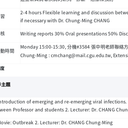
2-4 hours Flexible learning and discussion betw
學習
if necessary with Dr. Chung-Ming CHANG
Writing reports 30% Oral presentations 50% Dis
考核
Monday 15:00-15:30,
#3584
分機
張中明老師聯絡
互動時間
Chung-Ming : cmchang@mail.cgu.edu.tw, Extens
度
學主題
Introduction of emerging and re-emerging viral infections
ween Professor and students 2. Lecturer: Dr. CHANG Chu
Movie: Outbreak 2. Lecturer: Dr. CHANG Chung-Ming