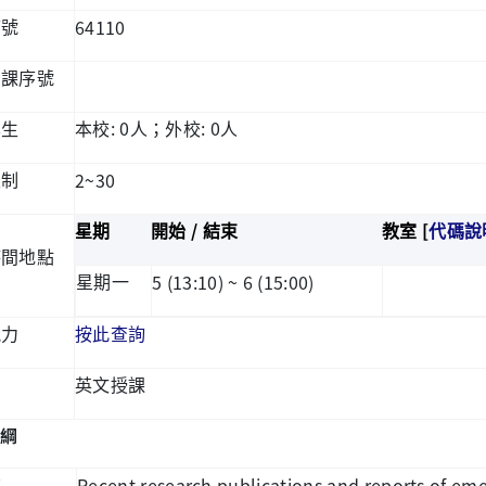
64110
序號
開課序號
: 0
: 0
學生
本校
人；外校
人
2~30
限制
/
[
星期
開始
結束
教室
代碼說
時間地點
5 (13:10) ~ 6 (15:00)
星期一
能力
按此查詢
英文授課
綱
Recent research publications and reports of eme
書