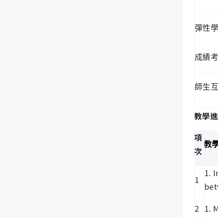
彈性
成績
師生
教學進
項
教
次
1. 
1
bet
2
1. 