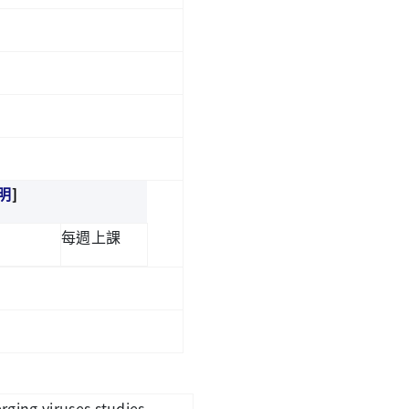
]
明
每週上課
rging viruses studies