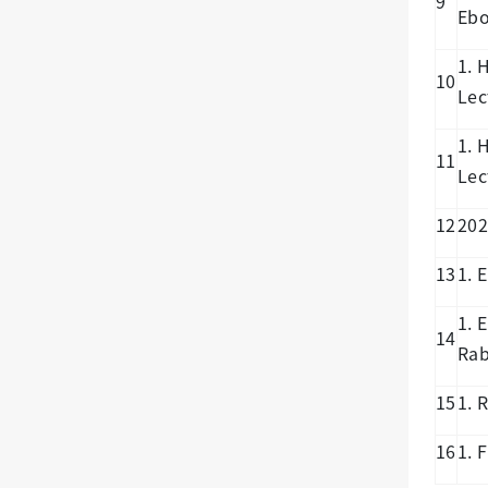
9
Ebo
1. 
10
Lec
1. 
11
Lec
12
202
13
1. 
1. 
14
Rab
15
1. 
16
1. 