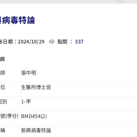
興病毒特論
日期：2024/10/29
點閱 ：
337
訊
教師
張中明
單位
生醫所博士班
1-
班別
甲
(
)
BMD454(2)
代號
學分
名稱
新興病毒特論