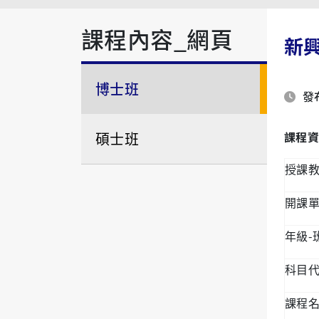
課程內容_網頁
新
博士班
發布
碩士班
課程資
授課
開課
-
年級
科目
課程