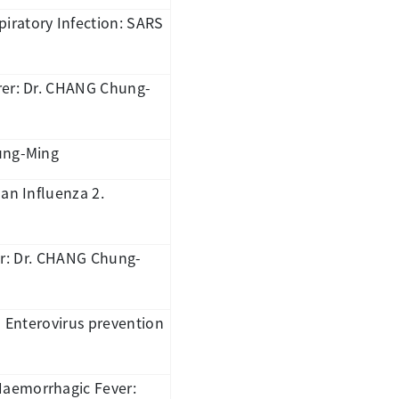
iratory Infection: SARS
rer: Dr. CHANG Chung-
hung-Ming
an Influenza 2.
rer: Dr. CHANG Chung-
) Enterovirus prevention
Haemorrhagic Fever: