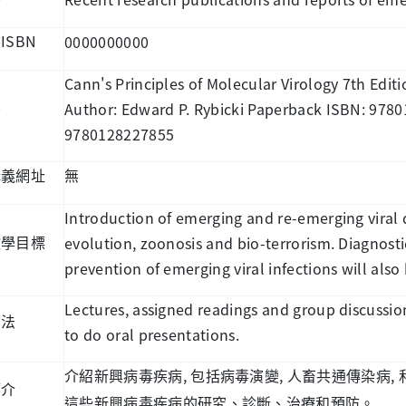
ISBN
0000000000
書
Cann's Principles of Molecular Virology 7th Editi
Author: Edward P. Rybicki Paperback ISBN: 978
書
9780128227855
講義網址
無
Introduction of emerging and re-emerging viral d
evolution, zoonosis and bio-terrorism. Diagnos
教學目標
prevention of emerging viral infections will also
Lectures, assigned readings and group discussio
方法
to do oral presentations.
,
,
,
介紹新興病毒疾病
包括病毒演變
人畜共通傳染病
簡介
這些新興病毒疾病的研究、診斷、治療和預防。