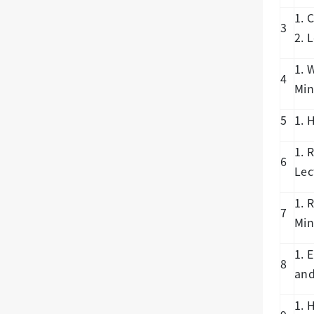
1. 
3
2. 
1. 
4
Min
5
1. 
1. 
6
Lec
1. 
7
Min
1. 
8
and
1. 