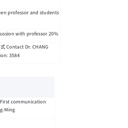
een professor and students
cussion with professor 20%
Contact Dr. CHANG
方式
ion: 3584
. First communication
ng-Ming