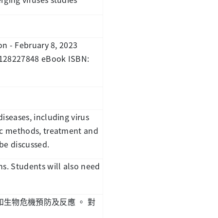
on - February 8, 2023
0128227848 eBook ISBN:
iseases, including virus
tic methods, treatment and
 be discussed.
ns. Students will also need
和生物危機預防及反應
。
對