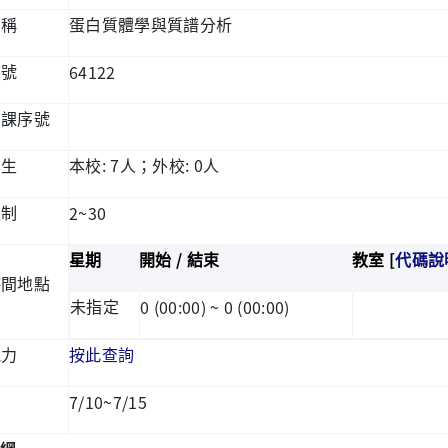
名稱
蛋白質體學與質譜分析
64122
序號
開課序號
: 7
: 0
學生
本校
人；外校
人
2~30
限制
/
[
星期
開始
結束
教室
代碼說
時間地點
0 (00:00) ~ 0 (00:00)
未指定
能力
按此查詢
7/10~7/15