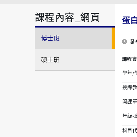
課程內容_網頁
蛋
博士班
發布
碩士班
課程資
/
學年
授課
開課
-
年級
科目