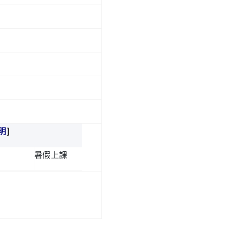
]
明
暑假上課