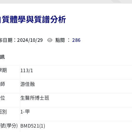
白質體學與質譜分析
日期：2024/10/29
點閱 ：
286
訊
113/1
學期
教師
游佳融
單位
生醫所博士班
1-
班別
甲
(
)
BMD521(1)
代號
學分