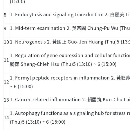
(15:00)
1. Endocytosis and signaling transduction 2.
Li
8
白麗美
1. Mid-term examination 2.
Chung-Pu Wu (Thu)5
9
吳宗圃
1. Neurogenesis 2.
Guo-Jen Huang (Thu)5 (13:10
10
黃國正
1. Regulation of gene expression and cellular funct
11
Sheng-Chieh Hsu (Thu)5 (13:10) ~ 6 (15:00)
勝傑
1. Formyl peptide receptors in inflammation 2.
黃聰
12
~ 6 (15:00)
1. Cancer-related inflammation 2.
Kuo-Chu Lai 
13
賴國筑
1. Autophagy functions as a signaling hub for stress 
14
(Thu)5 (13:10) ~ 6 (15:00)