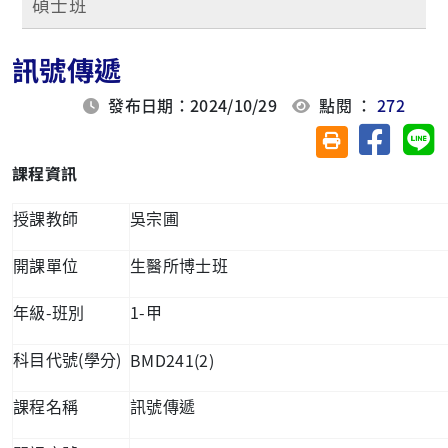
碩士班
訊號傳遞
發布日期：2024/10/29
點閱 ：
272
分享至臉
分
友善列印(另開視
課程資訊
授課教師
吳宗圃
開課單位
生醫所博士班
-
1-
年級
班別
甲
(
)
BMD241(2)
科目代號
學分
課程名稱
訊號傳遞