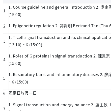
1. Course guideline and general introduction 2.
吳宗
1
(15:00)
1. Epigenetic regulation 2.
Bertrand Tan (Thu)5 
2
譚賢明
1. T cell signal transduction and its clinical applicati
3
(13:10) ~ 6 (15:00)
1. Roles of G proteins in signal transduction 2.
陳景宗
4
(15:00)
1. Respiratory burst and inflammatory diseases 2.
廖
5
~ 6 (15:00)
6
國慶日放假一日
1. Signal transduction and energy balance 2.
J
盧主欽
7