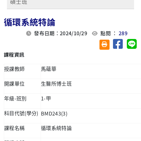
碩士班
循環系統特論
發布日期：2024/10/29
點閱 ：
289
分享至臉
分
友善列印(另開視
課程資訊
授課教師
馬蘊華
開課單位
生醫所博士班
-
1-
年級
班別
甲
(
)
BMD243(3)
科目代號
學分
課程名稱
循環系統特論