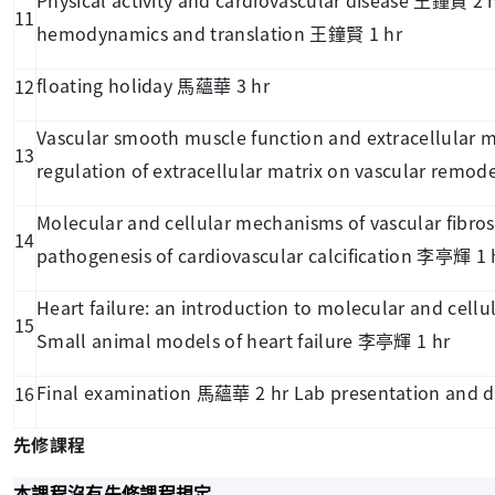
王鐘賢
11
hemodynamics and translation
1 hr
王鐘賢
floating holiday
3 hr
12
馬蘊華
Vascular smooth muscle function and extracellular 
13
regulation of extracellular matrix on vascular remod
Molecular and cellular mechanisms of vascular fibros
14
pathogenesis of cardiovascular calcification
1 
李亭輝
Heart failure: an introduction to molecular and cellu
15
Small animal models of heart failure
1 hr
李亭輝
Final examination
2 hr Lab presentation and 
16
馬蘊華
先修課程
本課程沒有先修課程規定