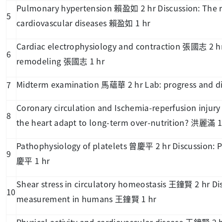
Pulmonary hypertension
2 hr Discussion: The 
賴盈如
5
cardiovascular diseases
1 hr
賴盈如
Cardiac electrophysiology and contraction
2 h
張國志
6
remodeling
1 hr
張國志
Midterm examination
2 hr Lab: progress and d
7
馬蘊華
Coronary circulation and Ischemia-reperfusion injur
8
the heart adapt to long-term over-nutrition?
1
洪麗滿
Pathophysiology of platelets
2 hr Discussion: 
曾慶平
9
1 hr
慶平
Shear stress in circulatory homeostasis
2 hr D
王鐘賢
10
measurement in humans
1 hr
王鐘賢
Physical activity and cardiovascular disease
2 