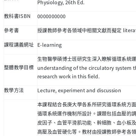
Physiology, 26th Ed.
ISBN
0000000000
教科書
litera
參考書
授課教師參考各領域中相關文獻而擬定
E-learning
課程講義網址
生物醫學碩博士班研究生深入瞭解循環系統
understanding of the circulatory system t
整體教學目標
research work in this field.
Lecture, experiment and discussion
教學方法
本課程結合長庚大學各系所研究循環系統方
循環系統運作機制所設計。課題包括血壓的
皮因子、血管平滑肌功能、幹細胞、血小板
高壓及血管硬化等。教材由授課教師參考各