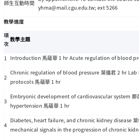
師生互動時間
yhma@mail.cgu.edu.tw; ext 5266
教學進度
項
教學主題
次
Introduction
1 hr Acute regulation of blood p
1
馬蘊華
Chronic regulation of blood pressure
2 hr Lab 
葉儀君
2
protocols
1 hr
馬蘊華
Embryonic development of cardiovascular system
鄭
3
hypertension
1 hr
馬蘊華
Diabetes, heart failure, and chronic kidney disease
葉
4
mechanical signals in the progression of chronic kid