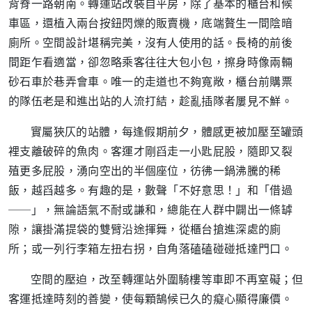
背脊一路朝南。轉運站改裝自平房，除了基本的櫃台和候
車區，還植入兩台按鈕閃爍的販賣機，底端贅生一間陰暗
廁所。空間設計堪稱完美，沒有人使用的話。長椅的前後
間距乍看適當，卻忽略乘客往往大包小包，擦身時像兩輛
砂石車於巷弄會車。唯一的走道也不夠寬敞，櫃台前購票
的隊伍老是和進出站的人流打結，趁亂插隊者屢見不鮮。
實屬狹仄的站體，每逢假期前夕，體感更被加壓至罐頭
裡支離破碎的魚肉。客運才剛舀走一小匙屁股，隨即又裂
殖更多屁股，湧向空出的半個座位，彷彿一鍋沸騰的稀
飯，越舀越多。有趣的是，數聲「不好意思！」和「借過
──」，無論語氣不耐或謙和，總能在人群中闢出一條罅
隙，讓掛滿提袋的雙臂沿途揮舞，從櫃台搶進深處的廁
所；或一列行李箱左扭右拐，自角落磕磕碰碰抵達門口。
空間的壓迫，改至轉運站外圍騎樓等車即不再窒礙；但
客運抵達時刻的善變，使每顆鵠候已久的癡心顯得廉價。