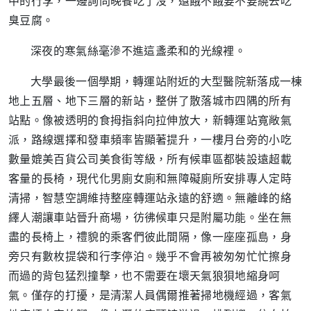
中的行李，一邊詢問晚餐吃了沒，還餓不餓要不要繞去吃
臭豆腐。
深夜的寒氣絲毫滲不進這盞柔和的光線裡。
大學最後一個學期，轉運站附近的大型醫院新落成一棟
地上五層、地下三層的新站，整併了散落城市四隅的所有
站點。像被透明的食拇指斜向拉伸放大，新轉運站寬敞氣
派，路線選擇和發車頻率皆顯著提升，一樓月台旁的小吃
數量媲美百貨公司美食街等級，所有候車區都裝設遠超載
客量的長椅，現代化男廁女廁和無障礙廁所安排專人定時
清掃，智慧空調維持整座轉運站永遠的舒適。無離峰的絡
繹人潮讓車站晉升商場，彷彿候車只是附屬功能。坐在無
盡的長椅上，禮貌的乘客們彼此間隔，像一座座孤島，身
旁只有數枚提袋和行李停泊。幾乎不會再被匆匆忙忙擦身
而過的背包猛烈撞擊，也不需要在壞天氣狼狽地縮身呵
氣。僅存的打擾，是清潔人員偶爾推著掃地機經過，客氣