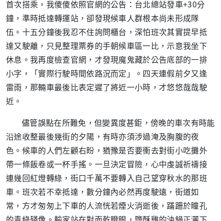
首次搭乘，我傻傻依照官網的公告：台北總站發車
+30
分
鐘，準時抵達轉運站，卻發現候車人群根本尚未形成隊
伍。十五分鐘後我忍不住詢問櫃台，深怕班次其實提早抵
達又駛離，只見整理票券的手朝候車區一比，示意我坐下
休息。我再度檢查官網，才發現魔鬼藏於公告底部的一排
小字，「實際行駛時間依路況而定」。四天連假前夕又逢
雷雨，那輛車最後比表定遲了將近一小時，才悠悠哉哉駛
近。
儘管誤點在所難免，但變異度甚鉅，傍晚的車次有時能
沿途收整最後幾街的夕陽，有時亦須涉過淹及胸腹的夜
色。候車的人們左顧右盼，猶豫是否要衝去對街小吃攤外
帶一條飯卷或一杯手搖。一旦決定冒險，心中虔誠祈禱接
連幾回紅燈轉綠，街口千萬不要轉入自己望穿秋水的那班
車。班次若不幸抵達，數分鐘內必然再度駛遠，街道如
常，方才匆匆上下車的人流恍若煙火消逝後，蹣跚於瞳孔
的青綠殘像。輸家站在對面乾瞪眼，鹽酥雞的油鍋正灑下