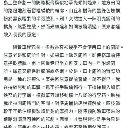
島上整齊劃一的防眩板骨牌似地爭先傾倒過來，遠方田間
的路燈雕刻著窗裡模稜的輪廓，山丘和樹海的墨綠色塊撲
粉於黑夜囓剩的半張臉孔。刷！突然撞入一陣明亮銳利的
橘黃，魅影逸散，然而光線違和如同被醃漬過，原來客運
駛入長長的隧道。
儘管車程冗長，多數乘客卻幾乎不會使用車上的廁所。
尿意老是和廁所作對，如果車上缺乏廁所，即使搭車前特
意擰乾膀胱，甫上國道竟已坐立難安；車內一旦附設廁
所，尿意又躲進肚腹深處冬眠。於是，車上廁所的實際功
用是一種心理療法。某幾回尿意提前驚蟄，萬不得已，我
在持續晃動的車體上抓牢把手踽踽獨行，下樓梯鑽入加倍
狹窄的行李層，模擬華容道移動橫七八豎的行李箱，勉強
騰出拉開廁所門的空間。對準馬桶快速脫褲解放，四肢軀
幹牢牢抵住牆板製造足夠的摩擦力，隨時預防煞車帶來的
踉蹌濺灑無可挽回的悲劇。完畢，才發現迷你洗手台只是
裝飾，雙手心虛地抹抹衣襬，處變不驚地悄然回座。