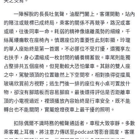
失之交臂。
一陣解脫的長長吐氣聲，油壓門闔上，客運開動，站內
的賭注或競標已成終局，乘客的關係不再競爭，路況或塞
或順，往後同車一命。耗弱的精神像遠離風勢的細線，千
絲萬縷癱軟在座椅內。慎選座位的重要性此刻彰顯，玲瓏
的單人座始終是第一首選，不必挪位不受打擾，還獨享左
右扶手，身心濃縮成一枚封閉的蛹養精蓄銳。車尾則能獨
占整排共五個座椅，但晃動較大恐怕暈車。其餘的雙人座
之中，駕駛頭頂的位置雖然上下空間窄，相對換得從擋風
玻璃欣賞前方視野；逃生門後一排的座位有小桌可置放什
物，卻沒有腳踏板而容易腳麻。最後還得評估是否距離車
頂的小電視過近，裡頭播放內容始終是行車安全，既不能
轉台也不能關閉，實屬熄燈夜車上最干擾的照明。
扣除偶爾不識時務的暢聲通話者，車程大致寧靜。多數
乘客戴上耳機，將注意力傳送至
podcast
等影音國度，客運