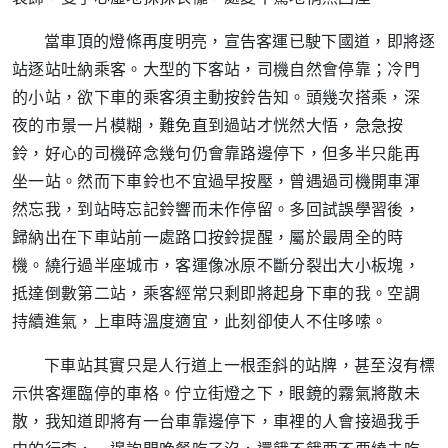
當車頂的燈條再度明亮，宣告客運已駛下國道，即將逐
站逐站吐納乘客。大型的下客站，司機自然會停靠；冷門
的小站，欲下車的乘客須主動按鈴告知。頭幾次搭乘，深
夜的市景一片模糊，難免直到過站才恍然大悟，急急按
鈴，好心的司機碎念幾句仍會靠路邊停下，但多半只能再
坐一站。然而下車鈴也不宜過早按壓，曾遇過司機開車渾
然忘我，到站時忘記鈴響而未作停留。多回試誤學習後，
歸納出在下車站前一處路口按鈴提醒，屬於最周全的時
機。繞行過半座城市，客運像冰原不斷分裂出大小板塊，
抵達倒數第二站，乘客經常只剩即將起身下車的我。空調
持續進氣，上車時溫度適宜，此刻卻使人不住哆嗦。
下車站其實只是人行道上一根歪斜的站牌，甚至沒有標
示供客運臨停的車格。佇立街燈之下，眼鏡的霧氣將散未
散，我知道即將有一台車靠邊停下，車裡的人會接過我手