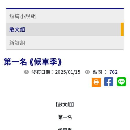
短篇小說組
散文組
新詩組
第一名 ⟪候車季⟫
發布日期：2025/01/15
點閱 ：
762
分享至臉
分
友善列印(另開視
【散文組】
第一名
候車季