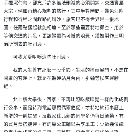
手裡沉甸甸，卻充斥許多無法刪減的必須開銷，交通實屬
大宗。例如再精心規劃的旅行，其中半數時間，難免沾附
行程和行程之間趕路的風沙，旅客巴不得世界是一張地
圖，任兩點摺起就能相連。至於那些需要特地挪空、用於
等候交通的片段，更該歸類為可憎的浪費，猶如製作三明
治所割去的吐司邊。
可我尤愛咀嚼這些吐司邊。
我的人生曾有那麼一段季節，生活的摺頁展開，不是在
國道的客運上，就是在轉運站月台內，引頸等候客運駛
近。
北上讀大學後，回家，不再比照吃飯睡覺一樣內化成例
行公事，而是待到電話那頭偶爾催促，才特地於行事曆上
新增的一則提醒。反觀家住北部的同學多仍每日通勤，有
的買月票搭捷運、有的靠公車輔以共享單車；少數幾位繼