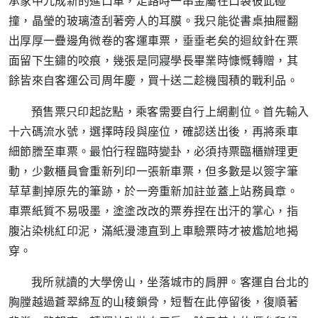
承家中九成新的進口車，走路時一串金屬在口袋彼此碰
撞，晶瑩的玻璃渣刮著旁人的耳膜。我只能從書桌抽屜翻
出厚厚一疊邊角微卷的客運車票，垂垂老矣的迴紋針在票
面留下生鏽的咬痕，幾張是同寢學長畢業時慷慨轉贈，其
餘皆來自客運公司周年慶，買十送二趁機囤積的戰利品。
預售票只印起訖點，乘客需要自行上網劃位。首先輸入
十六碼流水號，選擇時段與座位，確認送出後，再將乘車
細節謄至車票。最怕行程臨時變卦，必須持票臨櫃辦理更
動，少數櫃員會重新列印一張新車票，但多數是以簽字筆
草草劃掉原先的筆跡，於一旁重新加註並蓋上站務員章。
車票紙質不易吸墨，塗塗改改的票券捏在出汗的掌心，指
腹沾染桃紅印泥，滿紙漫漶直到上車驗票時才被尷尬地揭
穿。
我所就讀的大學傍山，坐落城市的肩胛。客運自台北的
胸膛越過蒼翠綿亙的山稜鎖骨，短暫在此停留後，復順著