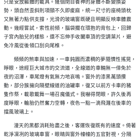
只是安放軀體的載具。幾個閉目養神的身體不斷變換姿
勢，頭自然歪斜則項頸不久即痠麻，統一尺寸的座椅頭枕
又無著力點供支撐，光滑的玻璃窗既硬且明顯反映車體震
動。幾經嘗試，索性前傾，腦袋擱在環抱的背包上，回歸
子宮內胎兒的樣態，還不忘伸手收闔車頂的空調葉片，避
免冷風從後領口刮向尾椎。
頻頻的煞車與加速，一車鈍圓而濃稠的夢隨慣性搖晃，
睜眼，途經巨大城市的交流道，全線道的車輛無一倖免於
夜的沼澤，車尾燈有氣無力地哀鳴。窗外的漆黑萬頭攢
動，部分簇擁向隔壁線道的油罐車，復又以前方卡車的豬
隻作祭，載歌載舞一場召魔儀式。我嚇得閉眼，許久後再
度睜眼，輪胎仍然奮力空轉，夜色一點一滴飛濺在後車的
擋風玻璃上。
漫天的黑都消耗殆盡之後，客運恢復既有的速度。倚著
乾淨凜冽的玻璃車窗，眼睛與窗外幢幢的五官對視，分隔