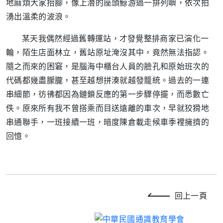
地麻煩大家抬腳，像上潛的座頭鯨游過一排列嶼，依次拍
湧出溫柔的波浪。
某天我偶然經過舊轉運站，才發覺整排商家已演化一
輪，陌生店面林立，舊站原址淹沒其中，竟然無法指認。
隨之而來的困窘，是腦海中櫃台人員的臉孔和原始班次的
代碼都幾盡朦朧，甚至越想拼湊就越發籠統。過去的一連
串細節，彷彿都因為鏈鎖反應的第一步驟停擺，而悉數亡
佚。原來所有我不曾搭乘而目送遠離的車次，早就狡猾地
串通聯手，一班接續一班，暗度陳倉載走候車季裡擁擠的
回憶。
回上一頁