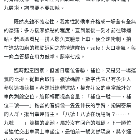
九層塔，詢問要不要加辣。
既然夾雜不確定性，我索性將候車升格成一場全有全無
的豪賭：多方揣摩誤點的程度，直到最後一刻才前往轉運
站。若遠遠看見一排人影魚貫驗票上車，便全速衝刺，搶
在進站如廁的駕駛返回之前擠進隊伍，
safe
！大口喘氣，每
一條血管都在用力鼓掌。勝率七成。
臨時起意回家，但當日座位售罄，補位，又是另一場運
氣的比拚。從櫃台取得一張號碼牌，數字代表已有多少人
參與這場競標。客運抵達轉運站，權充莊家的車掌統計好
車內剩餘空位，旋即轉頭提高音量：「補位一號──，補
位二號──」拖沓的音調像一隻隻伸長的手臂，撥開密集
的人群，揪出幸運得主。「八號！八號在現場嗎？……，
九號──」競標的高潮，屬於沒有回音的號碼，下一順位
者連忙交出車票上車坐定，最怕前一號突然現身，與幸運