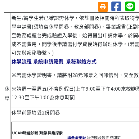
分享至臉
分
友善列印(另開視
新生/轉學生若已確認需休學，依註冊及相關時程表取得
學申請書(須填寫休學問卷、教育部問卷)、畢業證書(正副
至教務處櫃台完成驗證入學後，始得提出申請休學。於開
成不需費用，開學後申請需付學費後始得辦理休學。(若
可先與系秘聯繫。)
休學流程
系統申請範例
系秘聯絡方式
※若需休學證明書，請將附28元郵票之回郵信封，交至
休
※請周一至周五(不含例假日)上午9:00至下午4:00來校
12:30至下午1:00為休息時間
學
休學前需填妥2份問卷
UCAN職能診斷(職業興趣探索
請參考網址
並依照步驟完成即可