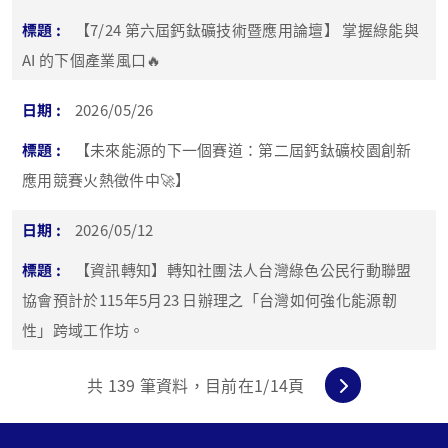
【7/24 第六屆鈣鈦礦技術暨應用論壇】 掌握綠能與
AI 的下個產業風口🔥
2026/05/26
【未來能源的下一個賽道：第二屆鈣鈦礦校園創新
應用競賽火熱徵件中🚀】
2026/05/12
【資訊轉知】轉知社團法人台灣綠色公民行動聯盟
協會預計於115年5月23 日辦理之「台灣如何強化能源韌
性」跨域工作坊。
共
139
筆資料，目前在
1
/14頁