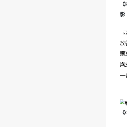
《
影
放
購
與
一
《