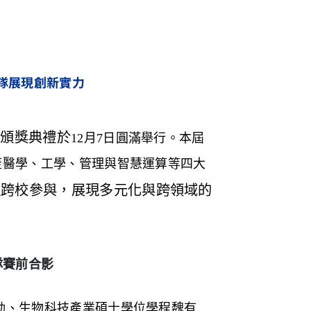
隊展現創新實力
暨頒獎典禮於
12
月
7
日圓滿舉行。本屆
蓋醫學、工學、管理與智慧運算等四大
伍跨校參與，展現多元化與跨領域的
隊賽前合影
勛、生物科技產業碩士學位學程魏有