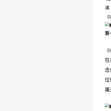
鴻
《
第
《
在
念
位
萬