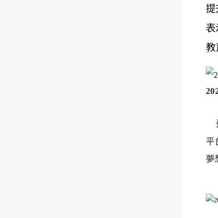
提
表
教
2
這
平
夢