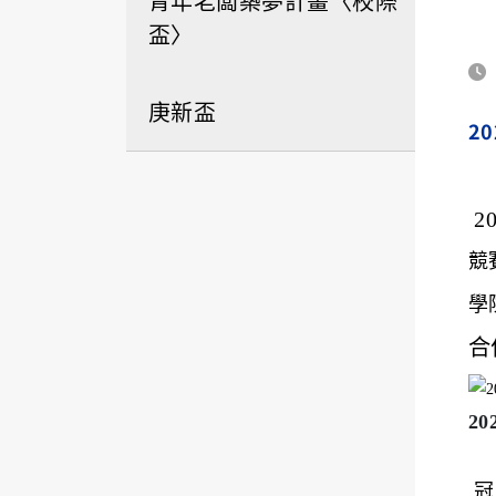
青年老闆築夢計畫〈校際
盃〉
庚新盃
20
2
競
學
合
2
冠