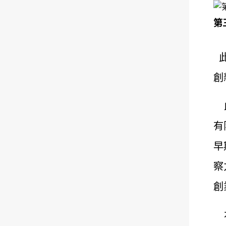
第
此
創
此
有
早
察
創
本