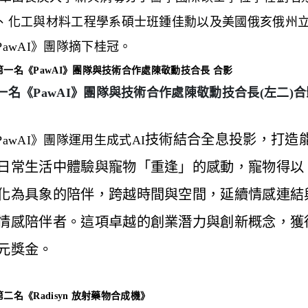
、化工與材料工程學系碩士班鍾佳勳以及美國俄亥俄州
PawAI
》團隊摘下桂冠。
一名《PawAI》團隊與技術合作處陳
敬勳技合長(左二)
技術結合全息投影，打造
PawAI
》團隊運用生成式
AI
日常生活中體驗與寵物「重逢」的感動，寵物得以
化為具象的陪伴，跨越時間與空間，延續情感連結
情感陪伴者。這項卓越的創業潛力與創新概念，獲
元獎金。