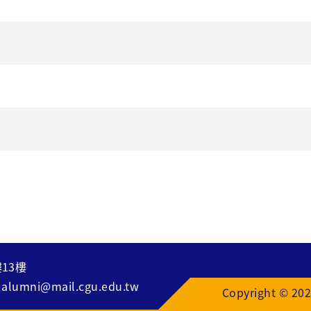
13樓
：
alumni@mail.cgu.edu.tw
Copyright © 